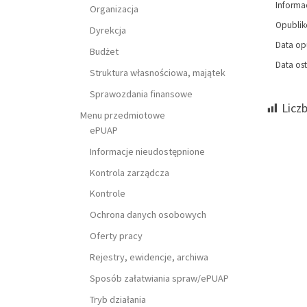
Informa
Organizacja
Opubli
Dyrekcja
Data op
Budżet
Data ost
Struktura własnościowa, majątek
Sprawozdania finansowe
Licz
Menu przedmiotowe
ePUAP
Informacje nieudostępnione
Kontrola zarządcza
Kontrole
Ochrona danych osobowych
Oferty pracy
Rejestry, ewidencje, archiwa
Sposób załatwiania spraw/ePUAP
Tryb działania