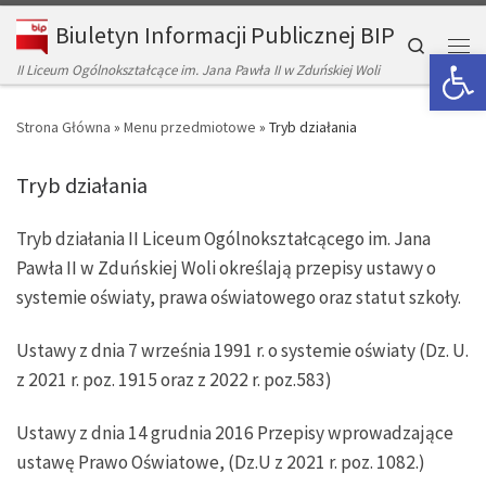
Biuletyn Informacji Publicznej BIP
Skip to content
Search
Op
Men
II Liceum Ogólnokształcące im. Jana Pawła II w Zduńskiej Woli
Strona Główna
»
Menu przedmiotowe
»
Tryb działania
Tryb działania
Tryb działania II Liceum Ogólnokształcącego im. Jana
Pawła II w Zduńskiej Woli określają przepisy ustawy o
systemie oświaty, prawa oświatowego oraz statut szkoły.
Ustawy z dnia 7 września 1991 r. o systemie oświaty (Dz. U.
z 2021 r. poz. 1915 oraz z 2022 r. poz.583)
Ustawy z dnia 14 grudnia 2016 Przepisy wprowadzające
ustawę Prawo Oświatowe, (Dz.U z 2021 r. poz. 1082.)