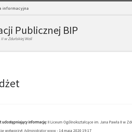
a informacyjna
cji Publicznej BIP
II w Zduńskiej Woli
dżet
 udostępniający informację:
II Liceum Ogólnokształcące im. Jana Pawła II w Zd
cję wytworzył:
Administrator www
- 14 maja 2020 19:17