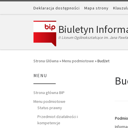
Skip to content
Deklaracja dostępności
Mapa strony
Klauzul
Biuletyn Informa
II Liceum Ogólnokształcące im. Jana Pawła 
Strona Główna
»
Menu podmiotowe
»
Budżet
MENU
Bu
Strona główna BIP
Menu podmiotowe
Status prawny
Przedmiot działalności i
Podmiot
kompetencje
Informa