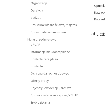
Organizacja
Opubli
Dyrekcja
Data op
Budżet
Data ost
Struktura własnościowa, majątek
Sprawozdania finansowe
Licz
Menu przedmiotowe
ePUAP
Informacje nieudostępnione
Kontrola zarządcza
Kontrole
Ochrona danych osobowych
Oferty pracy
Rejestry, ewidencje, archiwa
Sposób załatwiania spraw/ePUAP
Tryb działania